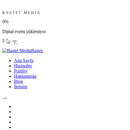
BASTET MEDIA
0
%
Dijital evren yükleniyor
𓋹 𓃠 𓂀
Bastet
.
Ana Sayfa
Hizmetler
Portföy
Hakkımızda
Blog
İletişim