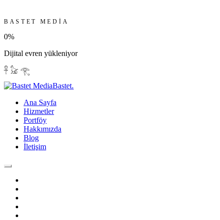
BASTET MEDIA
0
%
Dijital evren yükleniyor
𓋹 𓃠 𓂀
Bastet
.
Ana Sayfa
Hizmetler
Portföy
Hakkımızda
Blog
İletişim