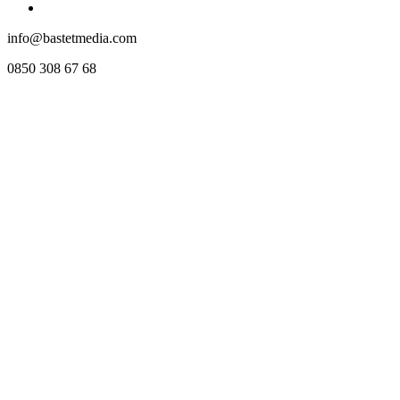
info@bastetmedia.com
0850 308 67 68
02
HIZMET · 02
Web Tasarım
Markanızı dijital dünyada en iyi şekilde temsil edecek, modern ve
işlevsel web siteleri tasarlıyoruz. Responsive tasarım ile tüm
cihazlarda mükemmel performans.