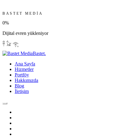
BASTET MEDIA
0
%
Dijital evren yükleniyor
𓋹 𓃠 𓂀
Bastet
.
Ana Sayfa
Hizmetler
Portföy
Hakkımızda
Blog
İletişim